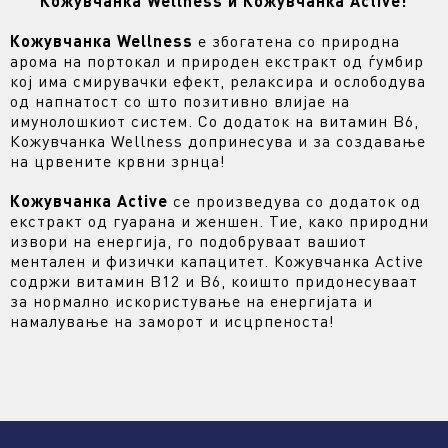
Кожувчанка Wellness и Кожувчанка Active!
Кожувчанка Wellness
е збогатена со природна
арома на портокал и природен екстракт од ѓумбир
кој има смирувачки ефект, релаксира и ослободува
од напнатост со што позитивно влијае на
имунолошкиот систем. Со додаток на витамин B6,
Кожувчанка Wellness допринесува и за создавање
на црвените крвни зрнца!
Кожувчанка Active
се произведува со додаток од
екстракт од гуарана и женшен. Тие, како природни
извори на енергија, го подобруваат вашиот
ментален и физички капацитет. Кожувчанка Active
содржи витамин B12 и B6, коишто придонесуваат
за нормално искористување на енергијата и
намалување на заморот и исцрпеноста!