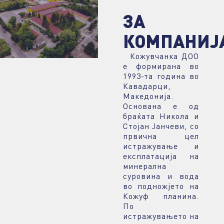
ЗА
КОМПАНИЈ
Кожувчанка ДОО
е формирана во
1993-та година во
Кавадарци,
Македонија.
Основана е од
браќата Никола и
Стојан Јанчеви, со
првична цел
истражување и
експлатација на
минерална
суровина и вода
во подножјето на
Кожуф планина.
По
истражувањето на