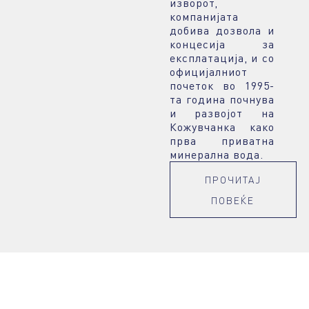
изворот,
компанијата
добива дозвола и
концесија за
експлатација, и со
официјалниот
почеток во 1995-
та година почнува
и развојот нa
Кожувчанка како
прва приватна
минерална вода.
ПРОЧИТАЈ
ПОВЕЌЕ