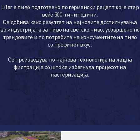
Lifer е пиво подготвено по германски рецепт кој е стар
веќе 500-тини години.
Се добива како резултат на најновите достигнувања
во индустријата за пиво на светско ниво, усовршено по
трендовите и по потребите на консументите на пиво
со префинет вкус.
Се произведува по најнова технологија на ладна
филтрација со што се избегнува процесот на
пастеризација.