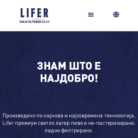
Skip
to
content
ЗНАМ ШТО Е
НАЈДОБРО!
Произведено по најнова и најсовремена технологија,
Lifer премиум светло лагер пиво е не-пастеризирано,
ладно филтрирано.